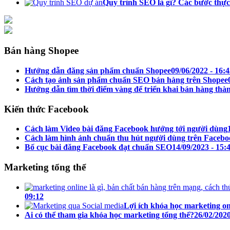
Quy trình SEO là gì? Các bước thực
Bán hàng Shopee
Hướng dẫn đăng sản phẩm chuẩn Shopee
09/06/2022 - 16:
Cách tạo ảnh sản phẩm chuẩn SEO bán hàng trên Shopee
Hướng dẫn tìm thời điểm vàng để triển khai bán hàng thà
Kiến thức Facebook
Cách làm Video bài đăng Facebook hướng tới người dùng
Cách làm hình ảnh chuẩn thu hút người dùng trên Faceb
Bố cục bài đăng Facebook đạt chuẩn SEO
14/09/2023 - 15:
Marketing tổng thể
09:12
Lợi ích khóa học marketing o
Ai có thể tham gia khóa học marketing tổng thể?
26/02/2020