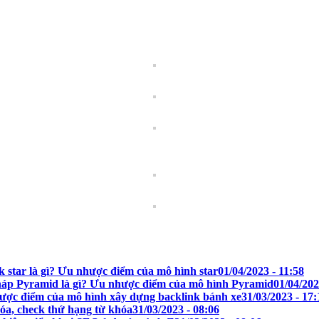
 star là gì? Ưu nhược điểm của mô hình star
01/04/2023 - 11:58
háp Pyramid là gì? Ưu nhược điểm của mô hình Pyramid
01/04/202
hược điểm của mô hình xây dựng backlink bánh xe
31/03/2023 - 17:
hóa, check thứ hạng từ khóa
31/03/2023 - 08:06