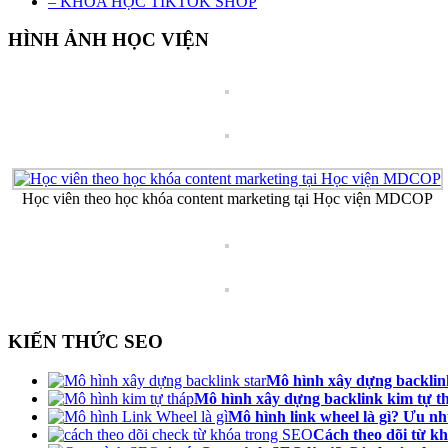
– KHÓA HỌC TIKTOK SHOP
HÌNH ẢNH HỌC VIỆN
Học viên theo học khóa content marketing tại Học viện MDCOP
KIẾN THỨC SEO
Mô hình xây dựng backlink
Mô hình xây dựng backlink kim tự t
Mô hình link wheel là gì? Ưu n
Cách theo dõi từ k