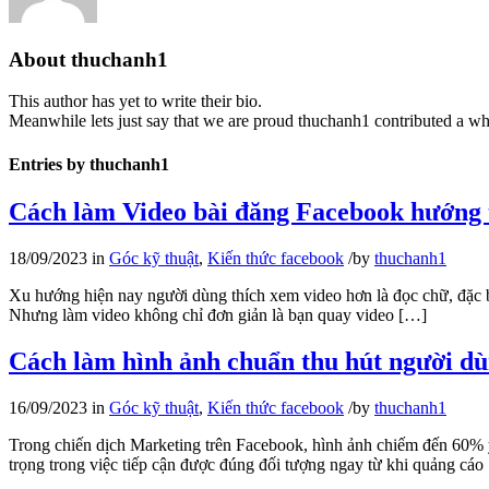
About
thuchanh1
This author has yet to write their bio.
Meanwhile lets just say that we are proud
thuchanh1
contributed a wh
Entries by thuchanh1
Cách làm Video bài đăng Facebook hướng 
18/09/2023
in
Góc kỹ thuật
,
Kiến thức facebook
/
by
thuchanh1
Xu hướng hiện nay người dùng thích xem video hơn là đọc chữ, đặc biệ
Nhưng làm video không chỉ đơn giản là bạn quay video […]
Cách làm hình ảnh chuẩn thu hút người d
16/09/2023
in
Góc kỹ thuật
,
Kiến thức facebook
/
by
thuchanh1
Trong chiến dịch Marketing trên Facebook, hình ảnh chiếm đến 60% yế
trọng trong việc tiếp cận được đúng đối tượng ngay từ khi quảng cáo