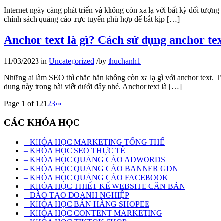
Internet ngày càng phát triển và không còn xa lạ với bất kỳ đối tượng 
chính sách quảng cáo trực tuyến phù hợp để bắt kịp […]
Anchor text là gì? Cách sử dụng anchor te
11/03/2023
in
Uncategorized
/
by
thuchanh1
Những ai làm SEO thì chắc hẳn không còn xa lạ gì với anchor text. 
dung này trong bài viết dưới đây nhé. Anchor text là […]
Page 1 of 12
1
2
3
›
»
CÁC KHÓA HỌC
– KHÓA HỌC MARKETING TỔNG THỂ
– KHÓA HỌC SEO THỰC TẾ
– KHÓA HỌC QUẢNG CÁO ADWORDS
– KHÓA HỌC QUẢNG CÁO BANNER GDN
– KHÓA HỌC QUẢNG CÁO FACEBOOK
– KHÓA HỌC THIẾT KẾ WEBSITE CĂN BẢN
– ĐÀO TẠO DOANH NGHIỆP
– KHÓA HỌC BÁN HÀNG SHOPEE
– KHÓA HỌC CONTENT MARKETING