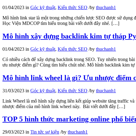
01/04/2023
in
Góc kỹ thuật
,
Kiến thức SEO
/
by
thuchanh1
Mô hình link star là một trong những chiến lược SEO được sử dụng 
Học Viện MDCOP tìm hiểu trong bài viết dưới đây nhé. […]
Mô hình xây dựng backlink kim tự tháp P
01/04/2023
in
Góc kỹ thuật
,
Kiến thức SEO
/
by
thuchanh1
Có nhiều cách để xây dựng backlink trong SEO. Tuy nhiên trong bài 
ưu nhược điểm gì? Cùng tìm hiểu chút nhé. Mô hình backlink kim tự
Mô hình link wheel là gì? Ưu nhược điểm 
31/03/2023
in
Góc kỹ thuật
,
Kiến thức SEO
/
by
thuchanh1
Link Wheel là mô hình xây dựng liên kết giúp website tăng traffic v
nhược điểm của mô hình link wheel này. Bài viết dưới đây […]
TOP 5 hình thức marketing online phổ biế
29/03/2023
in
Tin tức sự kiện
/
by
thuchanh1