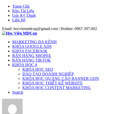
Trang Chủ
Kho Tài Liệu
Góc Kỹ Thuật
Liên Hệ
Email: hocvienmdcop@gmail.com | Hotline: 0967.397.002
MARKETING ĐA KÊNH
KHÓA GOOGLE ADS
KHÓA FACEBOOK
BÁN HÀNG SHOPEE
BÁN HÀNG TIKTOK
KHÓA HỌC #
KHÓA HỌC SEO
ĐÀO TẠO DOANH NGHIỆP
KHÓA HỌC QUẢNG CÁO BANNER GDN
KHÓA HỌC THIẾT KẾ WEBSITE
KHÓA HỌC CONTENT MARKETING
Search