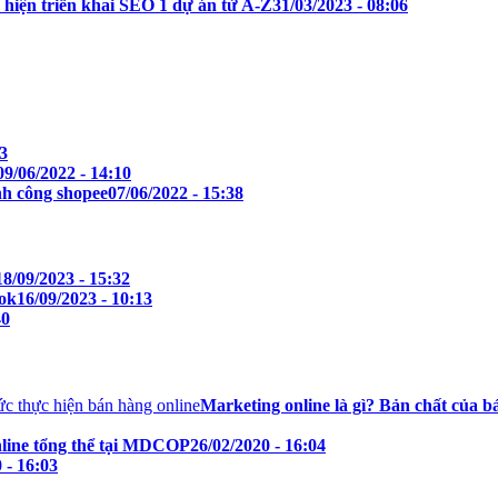
 hiện triển khai SEO 1 dự án từ A-Z
31/03/2023 - 08:06
43
09/06/2022 - 14:10
nh công shopee
07/06/2022 - 15:38
18/09/2023 - 15:32
ook
16/09/2023 - 10:13
40
Marketing online là gì? Bản chất của 
nline tổng thể tại MDCOP
26/02/2020 - 16:04
 - 16:03