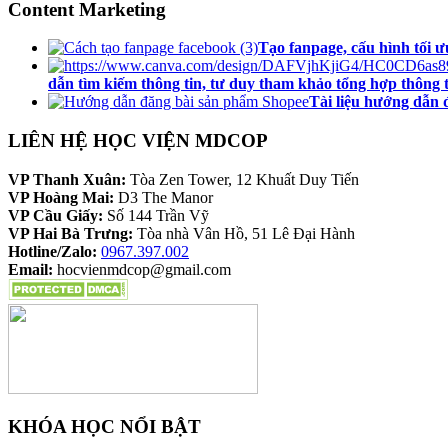
Content Marketing
Tạo fanpage, cấu hình tối 
dẫn tìm kiếm thông tin, tư duy tham khảo tổng hợp thông t
Tài liệu hướng dẫn 
LIÊN HỆ HỌC VIỆN MDCOP
VP Thanh Xuân:
Tòa Zen Tower, 12 Khuất Duy Tiến
VP Hoàng Mai:
D3 The Manor
VP Cầu Giấy:
Số 144 Trần Vỹ
VP Hai Bà Trưng:
Tòa nhà Vân Hồ, 51 Lê Đại Hành
Hotline/Zalo:
0967.397.002
Email:
hocvienmdcop@gmail.com
KHÓA HỌC NỔI BẬT