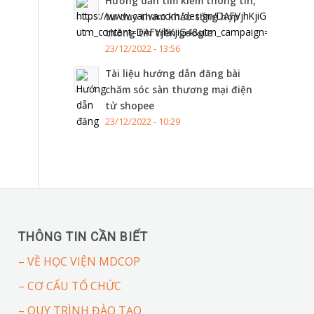
Hướng dẫn tìm kiếm thông tin,
tư duy tham khảo tổng hợp
thông tin trên google
23/12/2022 - 13:56
Tài liệu hướng dẫn đăng bài
chăm sóc sàn thương mại điện
tử shopee
23/12/2022 - 10:29
THÔNG TIN CẦN BIẾT
– VỀ HỌC VIỆN MDCOP
– CƠ CẤU TỔ CHỨC
– QUY TRÌNH ĐÀO TẠO