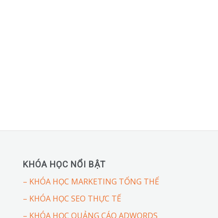
KHÓA HỌC NỔI BẬT
– KHÓA HỌC MARKETING TỔNG THỂ
– KHÓA HỌC SEO THỰC TẾ
– KHÓA HỌC QUẢNG CÁO ADWORDS