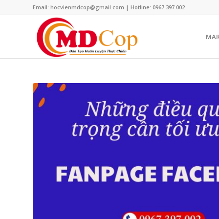
Email: hocvienmdcop@gmail.com | Hotline: 0967.397.002
MAR