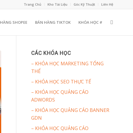
Trang Chủ
Kho Tài Liệu
Góc Kỹ Thuật
Liên Hệ
 HÀNG SHOPEE
BÁN HÀNG TIKTOK
KHÓA HỌC #
CÁC KHÓA HỌC
– KHÓA HỌC MARKETING TỔNG
THỂ
– KHÓA HỌC SEO THỰC TẾ
– KHÓA HỌC QUẢNG CÁO
ADWORDS
– KHÓA HỌC QUẢNG CÁO BANNER
GDN
– KHÓA HỌC QUẢNG CÁO