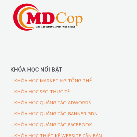
KHÓA HỌC NỔI BẬT
– KHÓA HỌC MARKETING TỔNG THỂ
– KHÓA HỌC SEO THỰC TẾ
– KHÓA HỌC QUẢNG CÁO ADWORDS
– KHÓA HỌC QUẢNG CÁO BANNER GDN
– KHÓA HỌC QUẢNG CÁO FACEBOOK
– KHÓA HỌC THIẾT KẾ WEBSITE CĂN BẢN