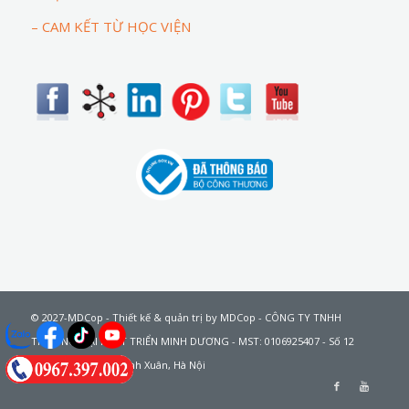
– CAM KẾT TỪ HỌC VIỆN
© 2027-MDCop - Thiết kế & quản trị by MDCop - CÔNG TY TNHH
THƯƠNG MẠI PHÁT TRIỂN MINH DƯƠNG - MST: 0106925407 - Số 12
Khuất Duy Tiến, Thanh Xuân, Hà Nội