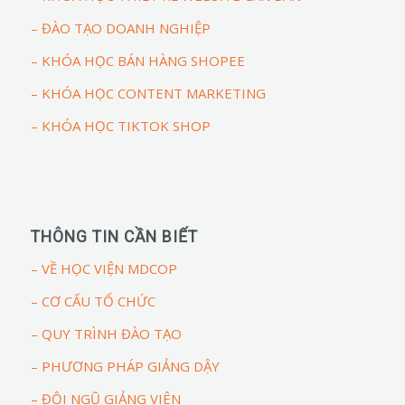
– ĐÀO TẠO DOANH NGHIỆP
– KHÓA HỌC BÁN HÀNG SHOPEE
– KHÓA HỌC CONTENT MARKETING
– KHÓA HỌC TIKTOK SHOP
THÔNG TIN CẦN BIẾT
– VỀ HỌC VIỆN MDCOP
– CƠ CẤU TỔ CHỨC
– QUY TRÌNH ĐÀO TẠO
– PHƯƠNG PHÁP GIẢNG DẬY
– ĐỘI NGŨ GIẢNG VIÊN