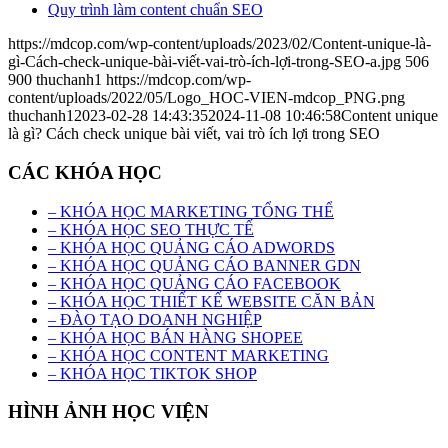
Quy trình làm content chuẩn SEO
https://mdcop.com/wp-content/uploads/2023/02/Content-unique-là-
gì-Cách-check-unique-bài-viết-vai-trò-ích-lợi-trong-SEO-a.jpg
506
900
thuchanh1
https://mdcop.com/wp-
content/uploads/2022/05/Logo_HOC-VIEN-mdcop_PNG.png
thuchanh1
2023-02-28 14:43:35
2024-11-08 10:46:58
Content unique
là gì? Cách check unique bài viết, vai trò ích lợi trong SEO
CÁC KHÓA HỌC
– KHÓA HỌC MARKETING TỔNG THỂ
– KHÓA HỌC SEO THỰC TẾ
– KHÓA HỌC QUẢNG CÁO ADWORDS
– KHÓA HỌC QUẢNG CÁO BANNER GDN
– KHÓA HỌC QUẢNG CÁO FACEBOOK
– KHÓA HỌC THIẾT KẾ WEBSITE CĂN BẢN
– ĐÀO TẠO DOANH NGHIỆP
– KHÓA HỌC BÁN HÀNG SHOPEE
– KHÓA HỌC CONTENT MARKETING
– KHÓA HỌC TIKTOK SHOP
HÌNH ẢNH HỌC VIỆN