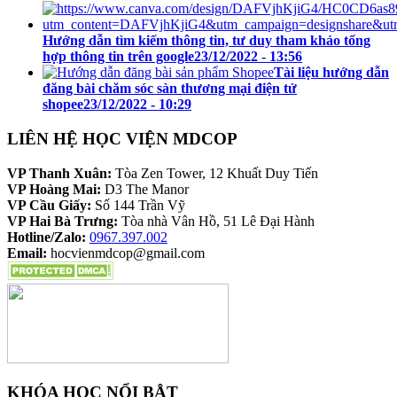
Hướng dẫn tìm kiếm thông tin, tư duy tham khảo tổng
hợp thông tin trên google
23/12/2022 - 13:56
Tài liệu hướng dẫn
đăng bài chăm sóc sàn thương mại điện tử
shopee
23/12/2022 - 10:29
LIÊN HỆ HỌC VIỆN MDCOP
VP Thanh Xuân:
Tòa Zen Tower, 12 Khuất Duy Tiến
VP Hoàng Mai:
D3 The Manor
VP Cầu Giấy:
Số 144 Trần Vỹ
VP Hai Bà Trưng:
Tòa nhà Vân Hồ, 51 Lê Đại Hành
Hotline/Zalo:
0967.397.002
Email:
hocvienmdcop@gmail.com
KHÓA HỌC NỔI BẬT