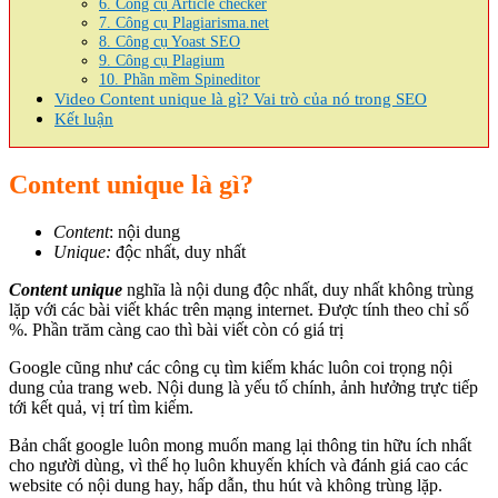
6. Công cụ Article checker
7. Công cụ Plagiarisma.net
8. Công cụ Yoast SEO
9. Công cụ Plagium
10. Phần mềm Spineditor
Video Content unique là gì? Vai trò của nó trong SEO
Kết luận
Content unique là gì?
Content
: nội dung
Unique:
độc nhất, duy nhất
Content unique
nghĩa là nội dung độc nhất, duy nhất không trùng
lặp với các bài viết khác trên mạng internet. Được tính theo chỉ số
%. Phần trăm càng cao thì bài viết còn có giá trị
Google cũng như các công cụ tìm kiếm khác luôn coi trọng nội
dung của trang web. Nội dung là yếu tố chính, ảnh hưởng trực tiếp
tới kết quả, vị trí tìm kiếm.
Bản chất google luôn mong muốn mang lại thông tin hữu ích nhất
cho người dùng, vì thế họ luôn khuyến khích và đánh giá cao các
website có nội dung hay, hấp dẫn, thu hút và không trùng lặp.