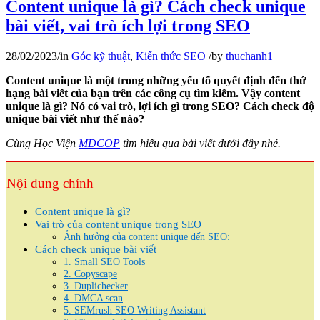
Content unique là gì? Cách check unique
bài viết, vai trò ích lợi trong SEO
28/02/2023
/
in
Góc kỹ thuật
,
Kiến thức SEO
/
by
thuchanh1
Content unique là một trong những yếu tố quyết định đến thứ
hạng bài viết của bạn trên các công cụ tìm kiếm. Vậy content
unique là gì? Nó có vai trò, lợi ích gì trong SEO? Cách check độ
unique bài viết như thế nào?
Cùng Học Viện
MDCOP
tìm hiểu qua bài viết dưới đây nhé.
Nội dung chính
Content unique là gì?
Vai trò của content unique trong SEO
Ảnh hưởng của content unique đến SEO:
Cách check unique bài viết
1. Small SEO Tools
2. Copyscape
3. Duplichecker
4. DMCA scan
5. SEMrush SEO Writing Assistant