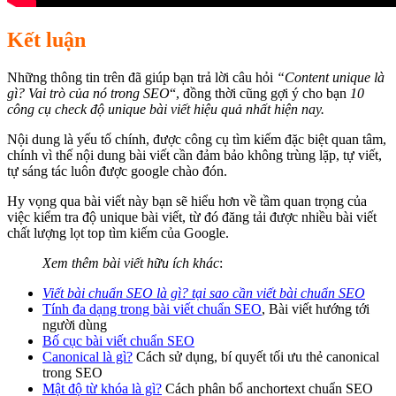
Kết luận
Những thông tin trên đã giúp bạn trả lời câu hỏi
“Content unique là
gì? Vai trò của nó trong SEO
“, đồng thời cũng gợi ý cho bạn
10
công cụ check độ unique bài viết hiệu quả nhất hiện nay.
Nội dung là yếu tố chính, được công cụ tìm kiếm đặc biệt quan tâm,
chính vì thế nội dung bài viết cần đảm bảo không trùng lặp, tự viết,
tự sáng tác luôn được google chào đón.
Hy vọng qua bài viết này bạn sẽ hiểu hơn về tầm quan trọng của
việc kiểm tra độ unique bài viết, từ đó đăng tải được nhiều bài viết
chất lượng lọt top tìm kiếm của Google.
Xem thêm bài viết hữu ích khác
:
Viết bài chuẩn SEO là gì? tại sao cần viết bài chuẩn SEO
Tính đa dạng trong bài viết chuẩn SEO
, Bài viết hướng tới
người dùng
Bố cục bài viết chuẩn SEO
Canonical là gì?
Cách sử dụng, bí quyết tối ưu thẻ canonical
trong SEO
Mật độ từ khóa là gì?
Cách phân bổ anchortext chuẩn SEO