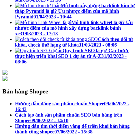
Mô hình xây dựng backlink kim tự
tháp Pyramid là gì? Ưu nhược điểm của mô hình
Pyramid
01/04/2023 - 10:44
Mô hình link wheel là gì? Ưu
nhược điểm của mô hình xây dựng backlink bánh
xe
31/03/2023 - 17:13
Cách theo dõi từ
khóa, check thứ hạng từ khóa
31/03/2023 - 08:06
Quy trình SEO là gì? Các bước
thực hiện triển khai SEO 1 dự án từ A-Z
31/03/2023 -
08:06
Bán hàng Shopee
Hướng dẫn đăng sản phẩm chuẩn Shopee
09/06/2022 -
16:43
Cách tạo ảnh sản phẩm chuẩn SEO bán hàng trên
Shopee
09/06/2022 - 14:10
Hướng dẫn tìm thời điểm vàng để triển khai bán hàng
thành công shopee
07/06/2022 - 15:38