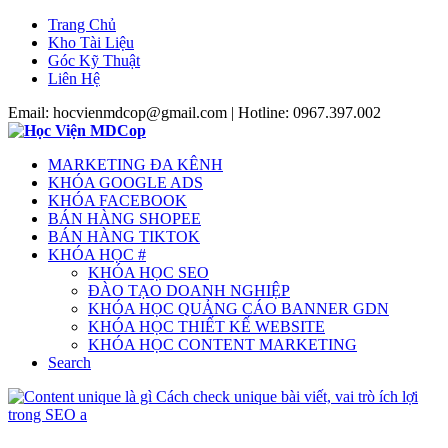
Trang Chủ
Kho Tài Liệu
Góc Kỹ Thuật
Liên Hệ
Email: hocvienmdcop@gmail.com | Hotline: 0967.397.002
MARKETING ĐA KÊNH
KHÓA GOOGLE ADS
KHÓA FACEBOOK
BÁN HÀNG SHOPEE
BÁN HÀNG TIKTOK
KHÓA HỌC #
KHÓA HỌC SEO
ĐÀO TẠO DOANH NGHIỆP
KHÓA HỌC QUẢNG CÁO BANNER GDN
KHÓA HỌC THIẾT KẾ WEBSITE
KHÓA HỌC CONTENT MARKETING
Search