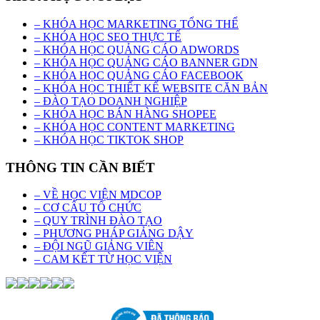
– KHÓA HỌC MARKETING TỔNG THỂ
– KHÓA HỌC SEO THỰC TẾ
– KHÓA HỌC QUẢNG CÁO ADWORDS
– KHÓA HỌC QUẢNG CÁO BANNER GDN
– KHÓA HỌC QUẢNG CÁO FACEBOOK
– KHÓA HỌC THIẾT KẾ WEBSITE CĂN BẢN
– ĐÀO TẠO DOANH NGHIỆP
– KHÓA HỌC BÁN HÀNG SHOPEE
– KHÓA HỌC CONTENT MARKETING
– KHÓA HỌC TIKTOK SHOP
THÔNG TIN CẦN BIẾT
– VỀ HỌC VIỆN MDCOP
– CƠ CẤU TỔ CHỨC
– QUY TRÌNH ĐÀO TẠO
– PHƯƠNG PHÁP GIẢNG DẬY
– ĐỘI NGŨ GIẢNG VIÊN
– CAM KẾT TỪ HỌC VIỆN