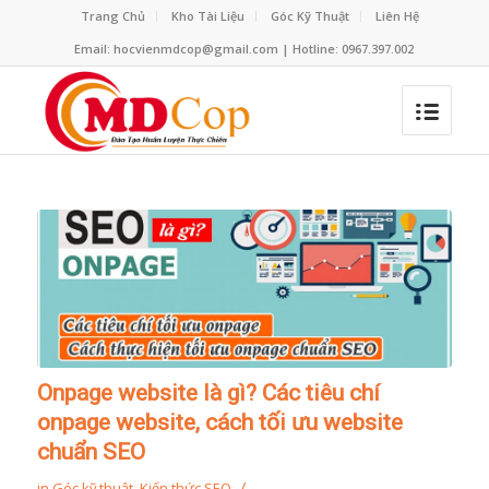
Trang Chủ
Kho Tài Liệu
Góc Kỹ Thuật
Liên Hệ
Email: hocvienmdcop@gmail.com | Hotline: 0967.397.002
Onpage website là gì? Các tiêu chí
onpage website, cách tối ưu website
chuẩn SEO
/
in
Góc kỹ thuật
,
Kiến thức SEO