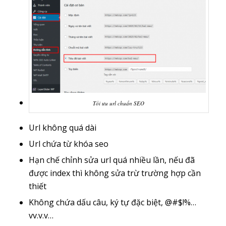
Tối ưu url chuẩn SEO
Url không quá dài
Url chứa từ khóa seo
Hạn chế chỉnh sửa url quá nhiều lần, nếu đã
được index thì không sửa trừ trường hợp cần
thiết
Không chứa dấu câu, ký tự đặc biệt, @#$!%…
vv.v.v…