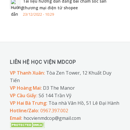
Tài liệu hướng dẫn đăng bài chăm sóc sàn
thương mại điện tử shopee
23/12/2022 - 10:29
LIÊN HỆ HỌC VIỆN MDCOP
VP Thanh Xuân:
Tòa Zen Tower, 12 Khuất Duy
Tiến
VP Hoàng Mai:
D3 The Manor
VP Cầu Giấy:
Số 144 Trần Vỹ
VP Hai Bà Trưng:
Tòa nhà Vân Hồ, 51 Lê Đại Hành
Hotline/Zalo:
0967.397.002
Email:
hocvienmdcop@gmail.com